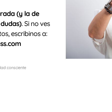
rada (y la de
 dudas)
. Si no ves
os, escribinos a:
ess.com
dad consciente