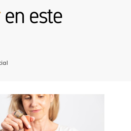
r
en este
ial