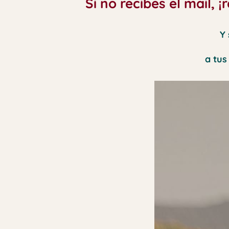
Si no recibes el mail,
Y
a tus