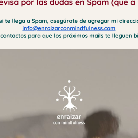
 ¡revisa por las dudas en Spam (que a
 si te llega a Spam, asegúrate de agregar mi direcci
info@enraizarconmindfulness.com
 contactos para que los próximos mails te lleguen b