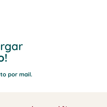
argar
o!
to por mail.