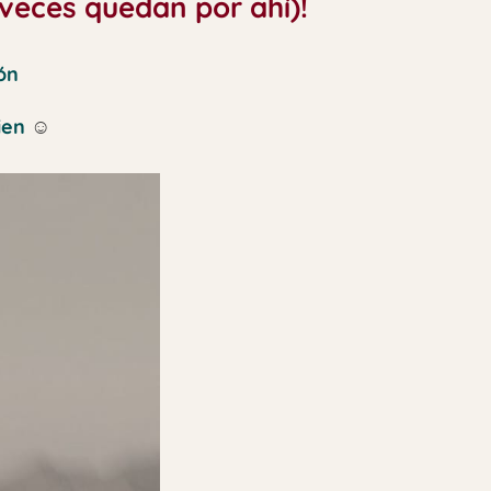
 veces quedan por ahí)!
ón
ien
☺️