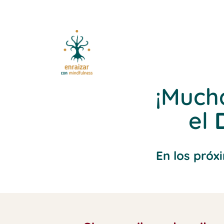
¡Much
el
En los próx