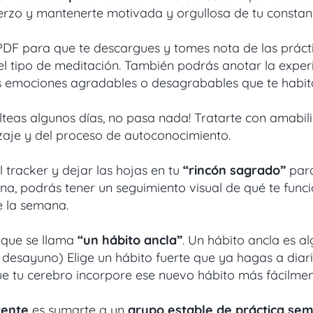
fuerzo y mantenerte motivada y orgullosa de tu constan
DF para que te descargues y tomes nota de las prácti
 el tipo de meditación. También podrás anotar la experi
s emociones agradables o desagrabables que te habita
alteas algunos días, no pasa nada! Tratarte con amab
izaje y del proceso de autoconocimiento.
 tracker y dejar las hojas en tu
“rincón sagrado”
para
a, podrás tener un seguimiento visual de qué te funcion
e la semana.
 que se llama
“un hábito ancla”
. Un hábito ancla es a
 desayuno) Elige un hábito fuerte que ya hagas a diari
ue tu cerebro incorpore ese nuevo hábito más fácilmente
tente
es sumarte a un
grupo estable de práctica sem