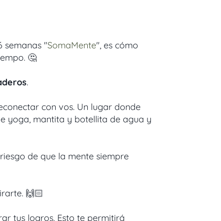
 6 semanas "
SomaMente
", es cómo
iempo. 🤔
aderos
.
econectar con vos. Un lugar donde
 de yoga, mantita y botellita de agua y
 riesgo de que la mente siempre
rarte. 🙌🏻
r tus logros. Esto te permitirá